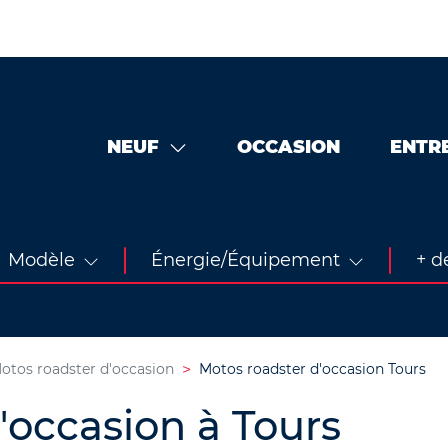
NEUF
OCCASION
ENTR
Modèle
Énergie/Équipement
+ de
otos roadster d'occasion
Motos roadster d'occasion Tours
'occasion à Tours