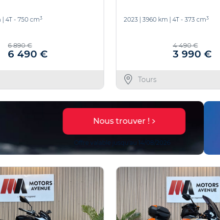
3
3
m
|
4T - 750 cm
2023
|
3960 km
|
4T - 373 cm
6 890 €
4 490 €
6 490 €
3 990 €
Tours