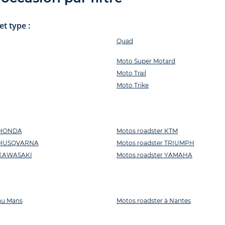
t type :
Quad
Moto Super Motard
Moto Trail
Moto Trike
r HONDA
Motos roadster KTM
r HUSQVARNA
Motos roadster TRIUMPH
 KAWASAKI
Motos roadster YAMAHA
au Mans
Motos roadster à Nantes