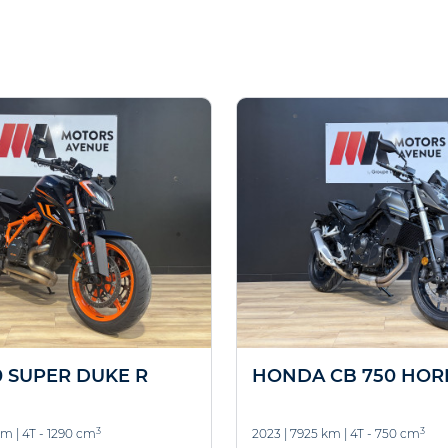
0 SUPER DUKE R
HONDA CB 750 HOR
3
3
km
|
4T - 1290 cm
2023
|
7925 km
|
4T - 750 cm