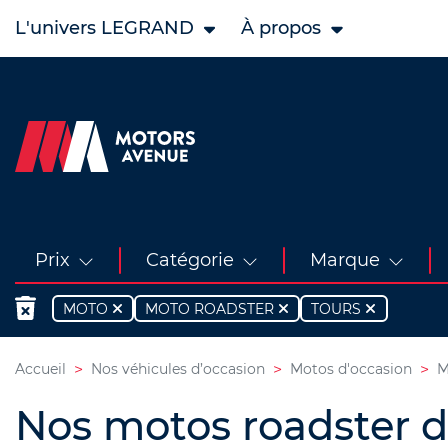
L'univers LEGRAND
À propos
Prix
Catégorie
Marque
MOTO
MOTO ROADSTER
TOURS
Accueil
Nos véhicules d’occasion
Motos d'occasion
M
Nos motos roadster d