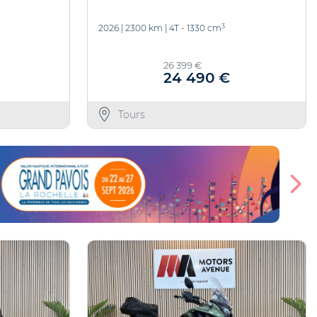
3
2026
|
2300 km
|
4T - 1330 cm
26 399 €
24 490 €
Tours
En savoir plus
Offre valable jusqu'au 27/10/2026