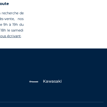
coute
 recherche de
rès-vente, nos
de 9h à 19h du
 18h le samedi
ous écrivant
.
Kawasaki