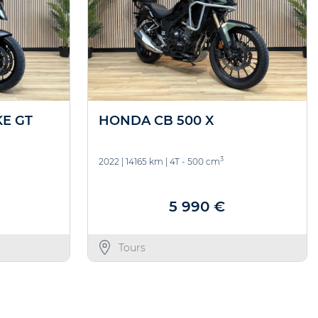
KE GT
HONDA CB 500 X
3
2022
|
14165 km
|
4T - 500 cm
5 990 €
Tours