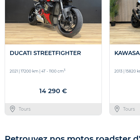
DUCATI STREETFIGHTER
KAWASAK
3
2021
|
17200 km
|
4T - 1100 cm
2013
|
15820 
14 290 €
Tours
Tours
Retrouvez nos motos roadster d'