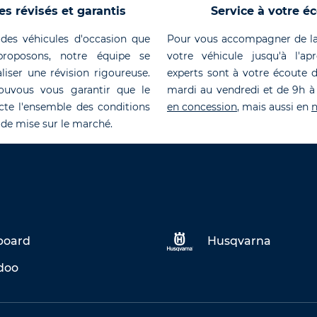
es révisés et garantis
Service à votre é
des véhicules d'occasion que
Pour vous accompagner de la
roposons, notre équipe se
votre véhicule jusqu'à l'ap
liser une révision rigoureuse.
experts sont à votre écoute 
ouvous vous garantir que le
mardi au vendredi et de 9h à
cte l'ensemble des conditions
en concession
, mais aussi en
n
 de mise sur le marché.
eboard
Husqvarna
doo