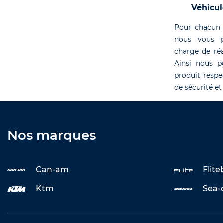
Véhicul
Pour chacun 
nous vous p
charge de réa
Ainsi nous p
produit respe
de sécurité et
Nos marques
Can-am
Flit
Ktm
Sea-