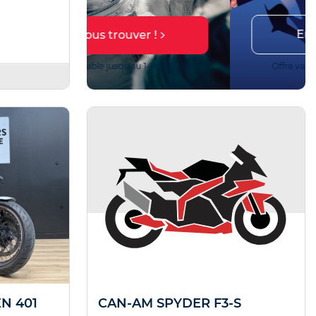
En savoir plus
r !
 14/08/2026
Offre valable jusqu'au 27/10/2026
N 401
CAN-AM SPYDER F3-S