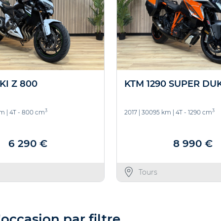
I Z 800
KTM 1290 SUPER DU
3
3
km
|
4T - 800 cm
2017
|
30095 km
|
4T - 1290 cm
6 290 €
8 990 €
Tours
occasion par filtre