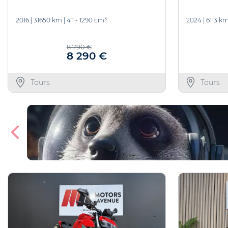
3
2016
|
31650 km
|
4T - 1290 cm
2024
|
6113 k
8 790 €
8 290 €
Tours
Tours