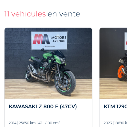
11 vehicules
en vente
KAWASAKI Z 800 E (47CV)
KTM 129
3
2014
|
25650 km
|
4T - 800 cm
2023
|
18690 