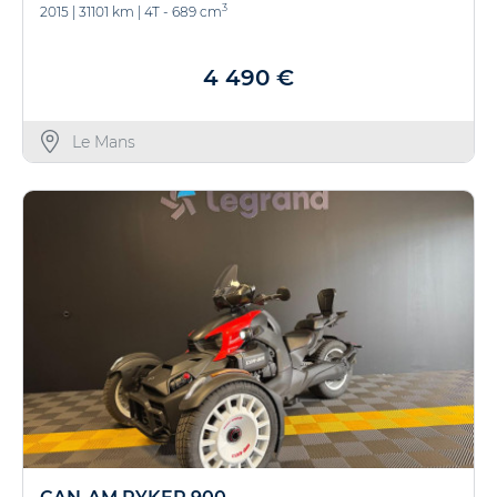
3
2015
|
31101 km
|
4T - 689 cm
4 490 €
Le Mans