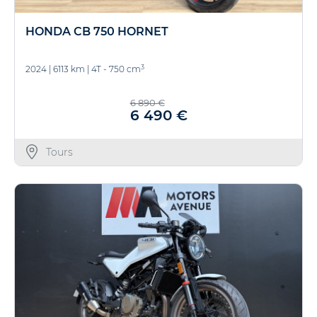
HONDA CB 750 HORNET
3
2024
|
6113 km
|
4T - 750 cm
6 890 €
6 490 €
Tours