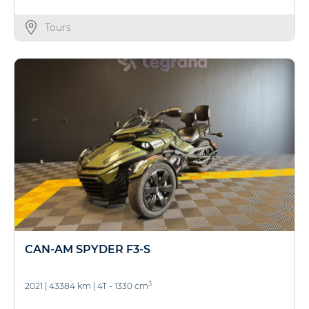
Tours
CAN-AM SPYDER F3-S
3
2021
|
43384 km
|
4T - 1330 cm