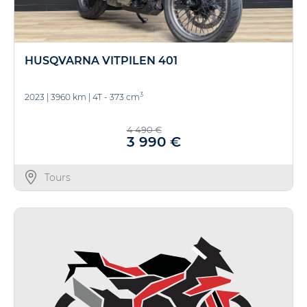
HUSQVARNA VITPILEN 401
3
2023
|
3960 km
|
4T - 373 cm
4 490 €
3 990 €
Tours