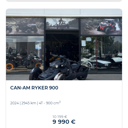
CAN-AM RYKER 900
3
2024
|
2945 km
|
4T - 900 cm
10 199 €
9 990 €