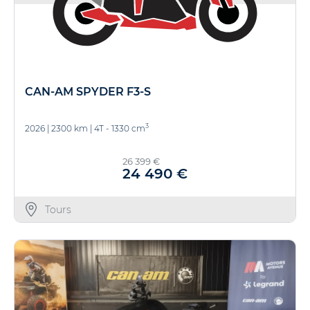
CAN-AM SPYDER F3-S
3
2026
|
2300 km
|
4T - 1330 cm
26 399 €
24 490 €
Tours