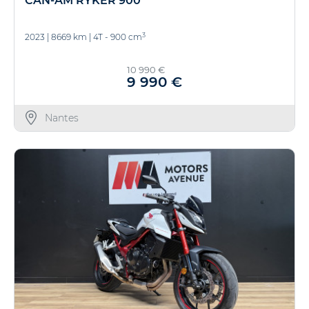
CAN-AM RYKER 900
3
2023
|
8669 km
|
4T - 900 cm
10 990 €
9 990 €
Nantes