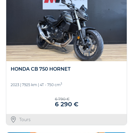
HONDA CB 750 HORNET
3
2023
|
7925 km
|
4T - 750 cm
6 790 €
6 290 €
Tours