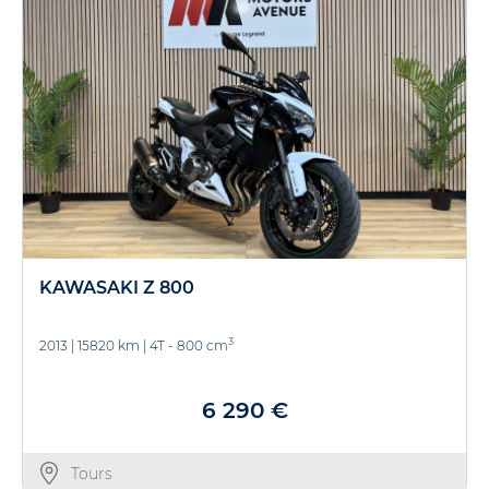
KAWASAKI Z 800
3
2013
|
15820 km
|
4T - 800 cm
6 290 €
Tours