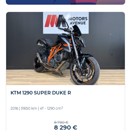
KTM 1290 SUPER DUKE R
3
2016
|
31650 km
|
4T - 1290 cm
8 790 €
8 290 €