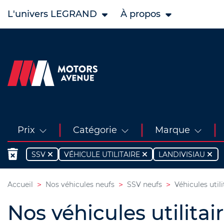
L'univers LEGRAND
À propos
Prix
Catégorie
Marque
SSV
VÉHICULE UTILITAIRE
LANDIVISIAU
Accueil
Nos véhicules neufs
SSV neufs
Véhicules utili
Nos véhicules utilitai