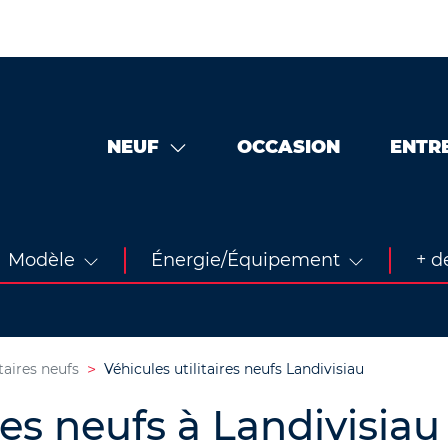
NEUF
OCCASION
ENTR
Modèle
Énergie/Équipement
+ de
taires neufs
Véhicules utilitaires neufs Landivisiau
res neufs à Landivisiau