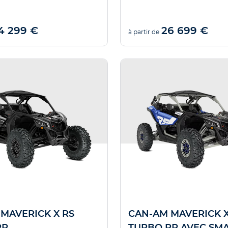
Nous trouve
4 299 €
26 699 €
Offre valable jusqu'au
à partir de
MAVERICK X RS
CAN-AM MAVERICK X
RR
TURBO RR AVEC SMA