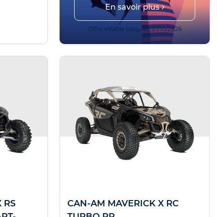
En savoir plus
r !
 14/08/2026
Offre valable jusqu'au 27/10/2026
 RS
CAN-AM MAVERICK X RC
RT-
TURBO RR