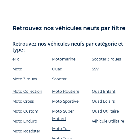
Retrouvez nos véhicules neufs par filtre
Retrouvez nos véhicules neufs par catégorie et
type :
eFoil
Motomarine
Scooter 3 roues
Moto
Quad
SSV
Moto 3 roues
Scooter
Moto Collection
Moto Routière
Quad Enfant
Moto Cross
Moto Sportive
Quad Loisirs
Moto Custom
Moto Super
Quad Utilitaire
Motard
Moto Enduro
Véhicule Utilitaire
Moto Trail
Moto Roadster
Moto Trike