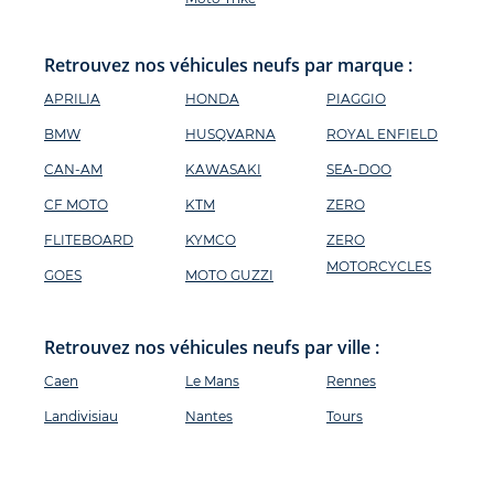
Retrouvez nos véhicules neufs par marque :
APRILIA
HONDA
PIAGGIO
BMW
HUSQVARNA
ROYAL ENFIELD
CAN-AM
KAWASAKI
SEA-DOO
CF MOTO
KTM
ZERO
FLITEBOARD
KYMCO
ZERO
MOTORCYCLES
GOES
MOTO GUZZI
Retrouvez nos véhicules neufs par ville :
Caen
Le Mans
Rennes
Landivisiau
Nantes
Tours