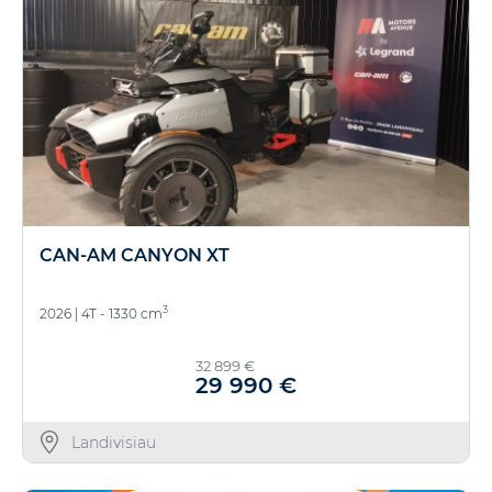
CAN-AM CANYON XT
3
2026
|
4T - 1330 cm
32 899 €
29 990 €
Landivisiau