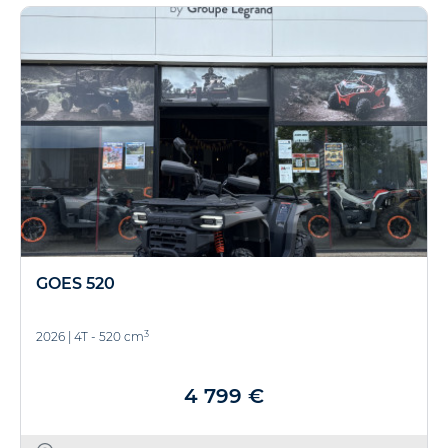
GOES 520
3
2026
|
4T - 520 cm
4 799 €