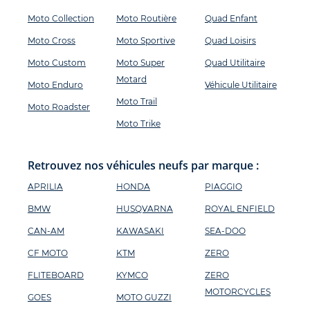
Moto Collection
Moto Routière
Quad Enfant
Moto Cross
Moto Sportive
Quad Loisirs
Moto Custom
Moto Super
Quad Utilitaire
Motard
Moto Enduro
Véhicule Utilitaire
Moto Trail
Moto Roadster
Moto Trike
Retrouvez nos véhicules neufs par marque :
APRILIA
HONDA
PIAGGIO
BMW
HUSQVARNA
ROYAL ENFIELD
CAN-AM
KAWASAKI
SEA-DOO
CF MOTO
KTM
ZERO
FLITEBOARD
KYMCO
ZERO
MOTORCYCLES
GOES
MOTO GUZZI