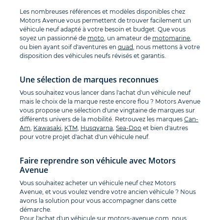
Les nombreuses références et modèles disponibles chez
Motors Avenue vous permettent de trouver facilement un
véhicule neuf adapté à votre besoin et budget. Que vous
soyez un passionné de
moto
, un amateur de
motomarine
,
ou bien ayant soif d'aventures en
quad
, nous mettons à votre
disposition des véhicules neufs révisés et garantis.
Une sélection de marques reconnues
Vous souhaitez vous lancer dans l'achat d'un véhicule neuf
mais le choix de la marque reste encore flou ? Motors Avenue
vous propose une sélection d'une vingtaine de marques sur
différents univers de la mobilité. Retrouvez les marques
Can-
Am
,
Kawasaki
,
KTM
,
Husqvarna
,
Sea-Doo
et bien d'autres
pour votre projet d'achat d'un véhicule neuf.
Faire reprendre son véhicule avec Motors
Avenue
Vous souhaitez acheter un véhicule neuf chez Motors
Avenue, et vous voulez vendre votre ancien véhicule ? Nous
avons la solution pour vous accompagner dans cette
démarche.
Pour l'achat d'un véhicule sur
motors-avenue.com
, nous