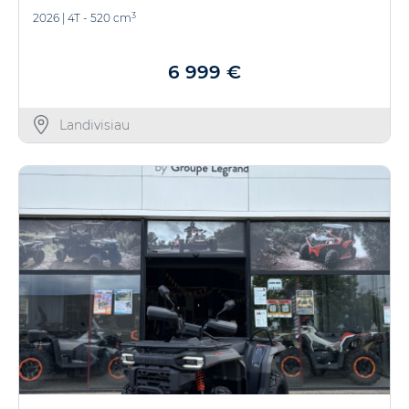
3
2026
|
4T - 520 cm
6 999 €
Landivisiau