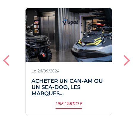
C
V
Le 26/09/2024
ACHETER UN CAN-AM OU
UN SEA-DOO, LES
MARQUES
EMBLÉMATIQUES DU
LIRE L'ARTICLE
GROUPE BRP.