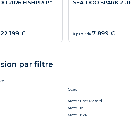
OO 2026 FISHPRO™
SEA-DOO SPARK 2 U
22 199 €
7 899 €
à partir de
ion par filtre
e :
Quad
Moto Super Motard
Moto Trail
Moto Trike