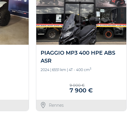
PIAGGIO MP3 400 HPE ABS
ASR
3
2024
|
6551 km
|
4T - 400 cm
9 000 €
7 900 €
Rennes