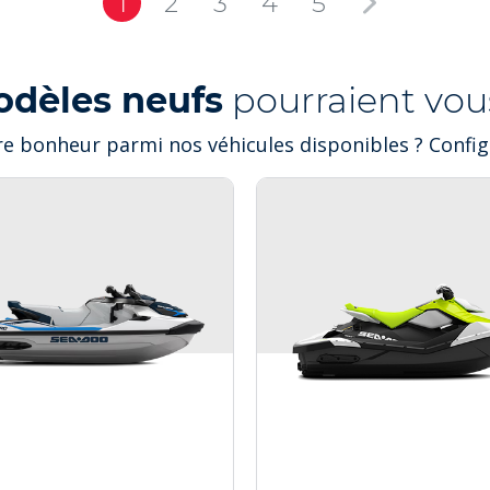
1
2
3
4
5
odèles neufs
pourraient vous
e bonheur parmi nos véhicules disponibles ? Configu