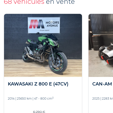
68 véhicules
en vente
KAWASAKI Z 800 E (47CV)
CAN-AM
3
2014
|
25650 km
|
4T - 800 cm
2025
|
2283 
6 290 €