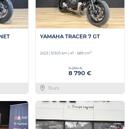
NET
YAMAHA TRACER 7 GT
3
2023
|
10305 km
|
4T - 689 cm
9 290 €
8 790 €
Tours