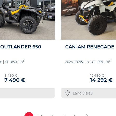
 OUTLANDER 650
CAN-AM RENEGADE
3
3
km
|
4T - 650 cm
2024
|
2095 km
|
4T - 999 cm
8 490 €
15 490 €
7 490 €
14 292 €
Landivisiau