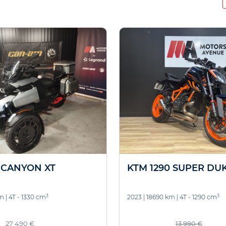
 CANYON XT
KTM 1290 SUPER DU
3
3
km
|
4T - 1330 cm
2023
|
18690 km
|
4T - 1290 cm
27 490 €
13 990 €