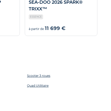
P
SEA-DOO 2026 SPARK®
C
TRIXX™
ESSENCE
11 699 €
à partir de
à p
Scooter 3 roues
Quad Utilitaire