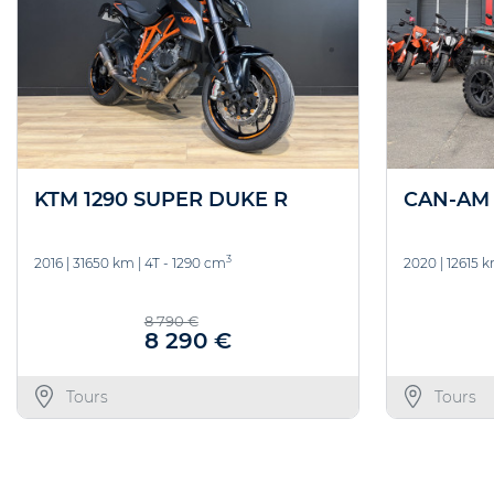
KTM 1290 SUPER DUKE R
CAN-AM
3
2016
|
31650 km
|
4T - 1290 cm
2020
|
12615 
8 790 €
8 290 €
Tours
Tours