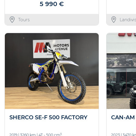
5 990 €
Tours
Landivi
SHERCO SE-F 500 FACTORY
CAN-AM 
3
2019
|
3260 km
|
4T - 500 cm
2023
|
3470 