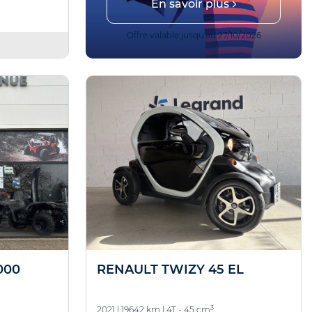
En savoir plus
r !
 14/08/2026
Offre valable jusqu'au 27/10/2026
000
RENAULT TWIZY 45 EL
3
2021
|
19642 km
|
4T - 45 cm