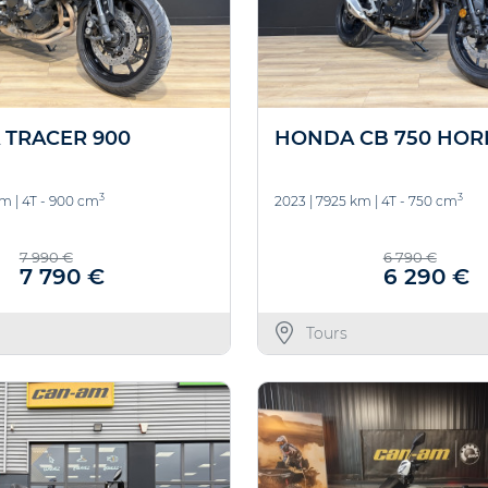
 TRACER 900
HONDA CB 750 HOR
3
3
km
|
4T - 900 cm
2023
|
7925 km
|
4T - 750 cm
7 990 €
6 790 €
7 790 €
6 290 €
Tours