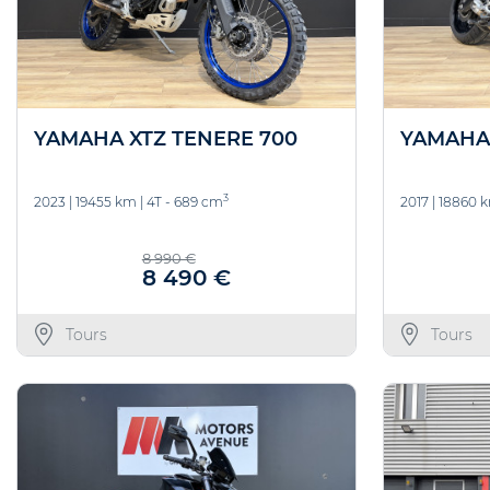
YAMAHA XTZ TENERE 700
YAMAHA
3
2023
|
19455 km
|
4T - 689 cm
2017
|
18860 
8 990 €
8 490 €
Tours
Tours