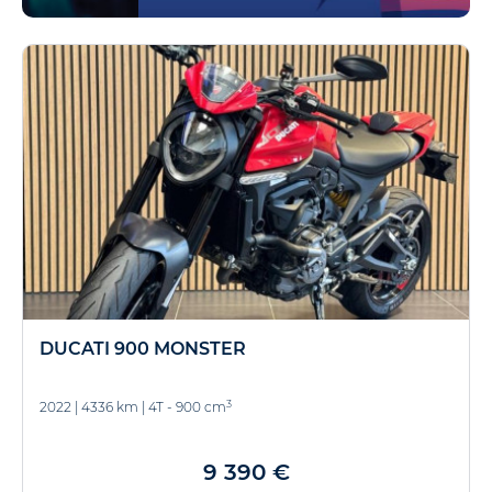
DUCATI 900 MONSTER
3
2022
|
4336 km
|
4T - 900 cm
9 390 €