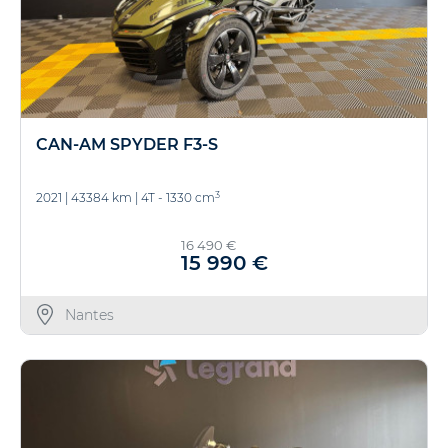
CAN-AM SPYDER F3-S
3
2021
|
43384 km
|
4T - 1330 cm
16 490 €
15 990 €
Nantes