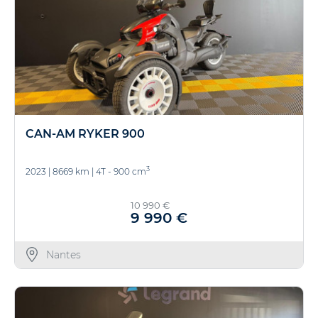
CAN-AM RYKER 900
3
2023
|
8669 km
|
4T - 900 cm
10 990 €
9 990 €
Nantes