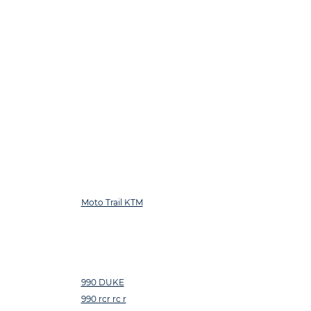
Moto Trail KTM
990 DUKE
990 rcr rc r