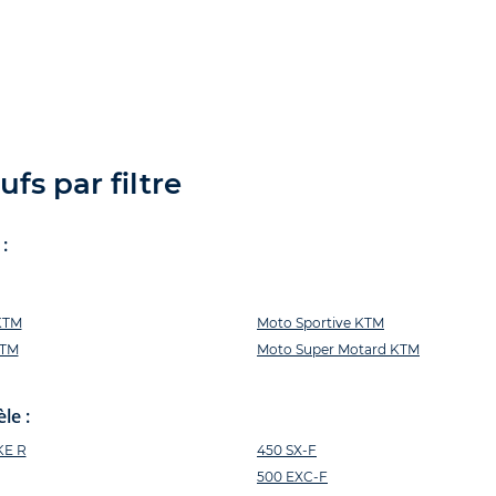
fs par filtre
:
KTM
Moto Sportive KTM
KTM
Moto Super Motard KTM
le :
KE R
450 SX-F
500 EXC-F