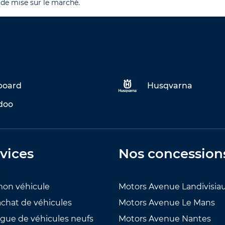
 de mise sur le marché.
eboard
Husqvarna
doo
vices
Nos concession
mon véhicule
Motors Avenue Landivisia
achat de véhicules
Motors Avenue Le Mans
ogue de véhicules neufs
Motors Avenue Nantes