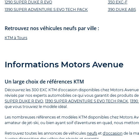
1290 SUPER DUKE R EVO
350 EXC-F
1390 SUPER ADVENTURE S EVO TECH PACK
390 DUKE ABS
Retrouvez nos véhicules neufs par ville :
KTM à Tours
Informations Motors Avenue
Un large choix de références KTM
Découvrez les 300 EXC KTM d'occasion disponibles chez Motors Avenue.
révisés par nos experts automobiles ce qui vous garantit des produits de 
SUPER DUKE R EVO
,
1390 SUPER ADVENTURE S EVO TECH PACK
,
139
que vous trouviez le modèle idéal.
Les nombreuses références et modèles KTM disponibles chez Motors Ave
amateur de jet-ski, ou bien ayant soif d'aventures en quad, nous mettons 
Retrouvez toutes les annonces de véhicules
neufs
et
d'occasion
de la ma
à votre disposition des véhicules révisés et garantis.