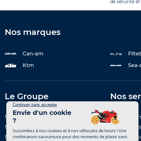
de sécurité et
Nos marques
Can-am
Flit
Ktm
Sea-
Le Groupe
Nos ser
Notre histoire
Entretenir 
Notre réseau de concessions
Reprise et r
Notre réseau de marques
Notre catal