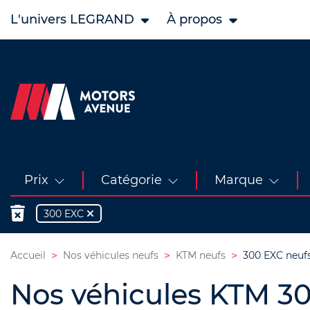
L'univers LEGRAND
À propos
Prix
Catégorie
Marque
300 EXC
Accueil
Nos véhicules neufs
KTM neufs
300 EXC neuf
Nos véhicules KTM 3