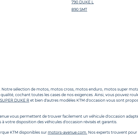
790 DUKE L
890 SMT
 Notre sélection de motos, motos cross, motos enduro, motos super motard
qualité, cochant toutes les cases de nos exigences. Ainsi, vous pouvez roul
0 SUPER DUKE R
et bien d'autres modèles KTM d'occasion vous sont propos
nue vous permettent de trouver facilement un véhicule d'occasion adapté
à votre disposition des véhicules d'occasion révisés et garantis.
rque KTM disponibles sur
motors-avenue.com.
Nos experts trouvent pour v