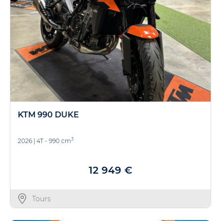
KTM 990 DUKE
3
2026
|
4T - 990 cm
12 949 €
Tours