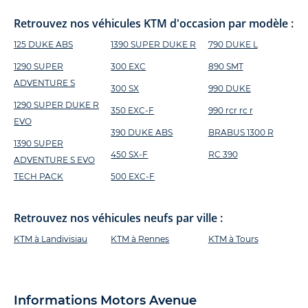
Retrouvez nos véhicules KTM d'occasion par modèle :
125 DUKE ABS
1390 SUPER DUKE R
790 DUKE L
1290 SUPER
300 EXC
890 SMT
ADVENTURE S
300 SX
990 DUKE
1290 SUPER DUKE R
350 EXC-F
990 rcr rc r
EVO
390 DUKE ABS
BRABUS 1300 R
1390 SUPER
450 SX-F
RC 390
ADVENTURE S EVO
TECH PACK
500 EXC-F
Retrouvez nos véhicules neufs par ville :
KTM à Landivisiau
KTM à Rennes
KTM à Tours
Informations Motors Avenue