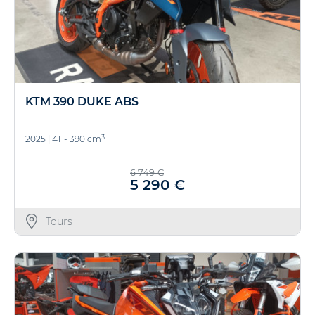
KTM 390 DUKE ABS
3
2025
|
4T - 390 cm
6 749 €
5 290 €
Tours