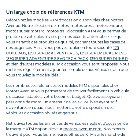
Un large choix de références KTM
Découvrez les modèles KTM d'occasion disponibles chez Motors
Avenue. Notre sélection de motos, motos cross, motos enduro,
motos super motard, motos trail d'occasion KTM vous permet de
profitez de véhicules révisés par nos experts automobiles ce qui
vous garantit des produits de qualité, cochant toutes les cases de
nos exigences. Ainsi, vous pouvez rouler en toute sécurité.
125
DUKE ABS
,
1290 SUPER ADVENTURE S
,
1290 SUPER DUKE R EVO
,
1390 SUPER ADVENTURE S EVO TECH PACK
,
1390 SUPER DUKE R
et bien d'autres modèles KTM d'occasion vous sont proposés. Nous
mettons régulièrement à jour l'ensemble de nos véhicules afin que
vous trouviez le modèle idéal.
Les nombreuses références et modèles KTM disponibles chez
Motors Avenue vous permettent de trouver facilement un véhicule
d'occasion adapté à votre besoin et budget. Que vous soyez un
passionné de moto, un amateur de jet-ski, ou bien ayant soif
d'aventures en quad, nous mettons à votre disposition des
véhicules d'occasion révisés et garantis.
Retrouvez toutes les annonces de véhicules
neufs
et
d'occasion
de
la marque KTM disponibles sur
motors-avenue.com.
Nos experts
trouvent pour vous les meilleures offres de KTM sur le marché de