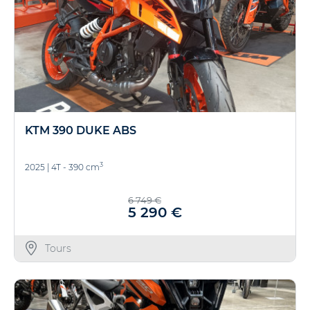
KTM 390 DUKE ABS
3
2025
|
4T - 390 cm
6 749 €
5 290 €
Tours