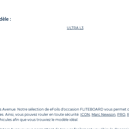
èle :
ULTRA L3
venue. Notre sélection de eFoils d'occasion FLITEBOARD vous permet de p
es. Ainsi, vous pouvez rouler en toute sécurité.
ICON
,
Marc Newson
,
PRO
,
cules afin que vous trouviez le modèle idéal.