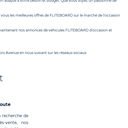
n adapté à votre besoin et budget. Que vous soyez un passionné de
vous les meilleures offres de FLITEBOARD sur le marché de l'occasion
s maintenant nos annonces de véhicules FLITEBOARD d'occasion et
rs Avenue en nous suivant sur les réseaux sociaux.
t
coute
 recherche de
rès-vente, nos