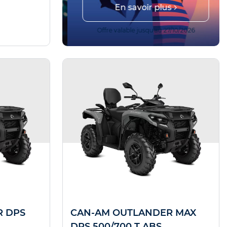
En savoir plus
r !
 14/08/2026
Offre valable jusqu'au 27/10/2026
R DPS
CAN-AM OUTLANDER MAX
DPS 500/700 T ABS