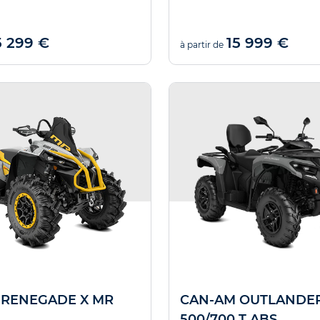
Nous trouve
5 299 €
15 999 €
Offre valable jusqu'au
à partir de
 RENEGADE X MR
CAN-AM OUTLANDE
500/700 T ABS