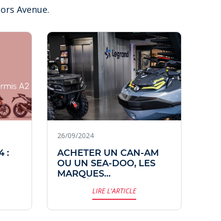
tors Avenue.
CAN-A
LE MA
26/09/2024
05/
 :
ACHETER UN CAN-AM
LE
OU UN SEA-DOO, LES
AU
MARQUES
EMBLÉMATIQUES DU
LIRE L'ARTICLE
GROUPE BRP.