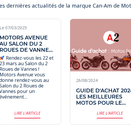
es dernières actualités de la marque Can-Am de Mo
Le 07/03/2025
MOTORS AVENUE
AU SALON DU 2
ROUES DE VANNES :
DÉCOUVREZ ET
Rendez-vous les 22 et
TESTEZ LES
23 mars au Salon du 2
NOUVEAUTÉS CAN-
Roues de Vannes !
AM !
Motors Avenue vous
donne rendez-vous au
26/08/2024
Salon du 2 Roues de
GUIDE D'ACHAT 2024
Vannes pour un
événement
LES MEILLEURES
incontournable !
MOTOS POUR LE
Passionnés de moto et
PERMIS A2
LIRE L'ARTICLE
LIRE L'ARTICLE
amateurs de sensations
fortes, préparez-vous à
découvrir une sélection
exclusive de véhicules