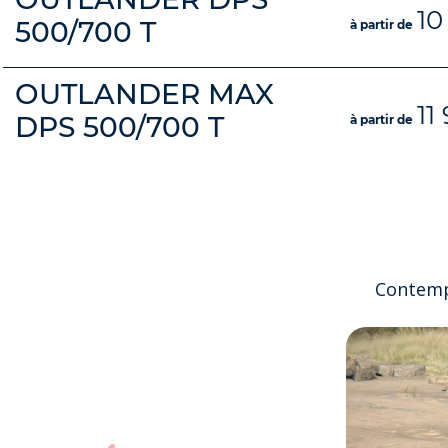
10
500/700 T
à partir de
OUTLANDER MAX
11
DPS 500/700 T
à partir de
Contemp