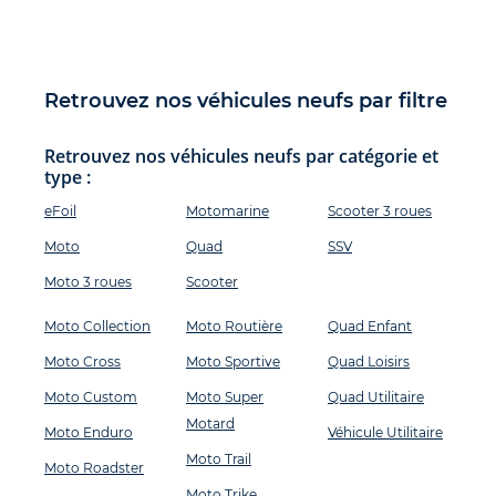
Retrouvez nos véhicules neufs par filtre
Retrouvez nos véhicules neufs par catégorie et
type :
eFoil
Motomarine
Scooter 3 roues
Moto
Quad
SSV
Moto 3 roues
Scooter
Moto Collection
Moto Routière
Quad Enfant
Moto Cross
Moto Sportive
Quad Loisirs
Moto Custom
Moto Super
Quad Utilitaire
Motard
Moto Enduro
Véhicule Utilitaire
Moto Trail
Moto Roadster
Moto Trike