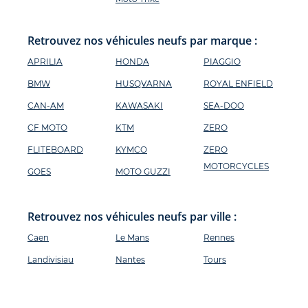
Retrouvez nos véhicules neufs par marque :
APRILIA
HONDA
PIAGGIO
BMW
HUSQVARNA
ROYAL ENFIELD
CAN-AM
KAWASAKI
SEA-DOO
CF MOTO
KTM
ZERO
FLITEBOARD
KYMCO
ZERO
MOTORCYCLES
GOES
MOTO GUZZI
Retrouvez nos véhicules neufs par ville :
Caen
Le Mans
Rennes
Landivisiau
Nantes
Tours