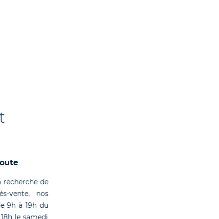
t
coute
 recherche de
rès-vente, nos
de 9h à 19h du
 18h le samedi