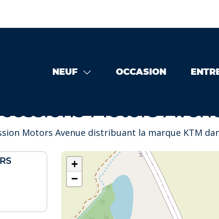
NEUF
OCCASION
ENTR
ns Motors Avenue - KTM
cessions Motors Aven
ssion Motors Avenue distribuant la marque KTM dan
RS
+
−