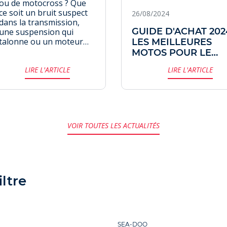
ou de motocross ? Que
ce soit un bruit suspect
26/08/2024
dans la transmission,
GUIDE D'ACHAT 2024
une suspension qui
talonne ou un moteur
LES MEILLEURES
qui manque de punch, il
MOTOS POUR LE
est temps de passer à
PERMIS A2
LIRE L'ARTICLE
LIRE L'ARTICLE
l'action. Voici trois axes
essentiels à surveiller
pour entretenir, fiabiliser
ou booster votre KTM,
qu'elle soit dédiée à
l'enduro ou au tout-
VOIR TOUTES LES ACTUALITÉS
terrain pur et dur.
ltre
SEA-DOO