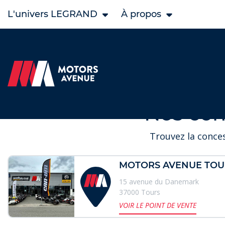
L'univers LEGRAND
À propos
Accueil
Nos concessions Motors Avenue
Nos concessio
Nos con
Trouvez la conce
MOTORS AVENUE TOU
15 avenue du Danemark
37000 Tours
VOIR LE POINT DE VENTE