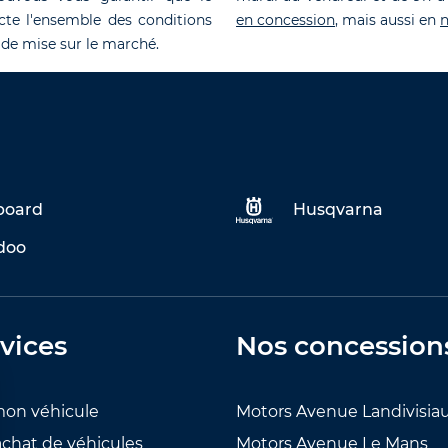
cte l'ensemble des conditions
en concession
, mais aussi en
n
 de mise sur le marché.
eboard
Husqvarna
doo
vices
Nos concession
mon véhicule
Motors Avenue Landivisia
achat de véhicules
Motors Avenue Le Mans