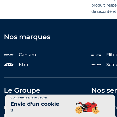
produit respe
de sécurité et
Nos marques
Can-am
Flit
Ktm
Sea-
Le Groupe
Nos ser
Notre histoire
Entretenir 
Notre réseau de concessions
Reprise et r