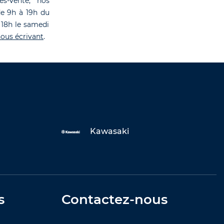
rès-vente, nos
de 9h à 19h du
 18h le samedi
ous écrivant
.
Kawasaki
s
Contactez-nous