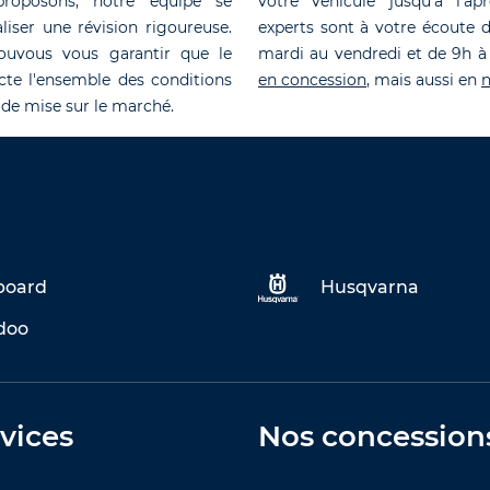
roposons, notre équipe se
votre véhicule jusqu'à l'ap
liser une révision rigoureuse.
experts sont à votre écoute 
ouvous vous garantir que le
mardi au vendredi et de 9h à
cte l'ensemble des conditions
en concession
, mais aussi en
n
 de mise sur le marché.
eboard
Husqvarna
doo
vices
Nos concession