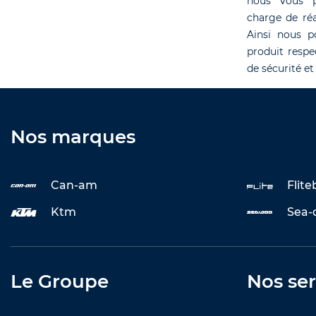
nous vous p
charge de réa
Ainsi nous p
produit respe
de sécurité et
Nos marques
Can-am
Flit
Ktm
Sea-
Le Groupe
Nos ser