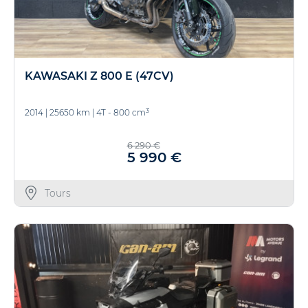
KAWASAKI Z 800 E (47CV)
3
2014
|
25650 km
|
4T - 800 cm
6 290 €
5 990 €
Tours