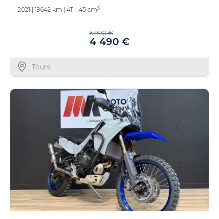
3
2021
|
19642 km
|
4T - 45 cm
5 990 €
4 490 €
Tours