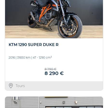
KTM 1290 SUPER DUKE R
3
2016
|
31650 km
|
4T - 1290 cm
8 790 €
8 290 €
Tours