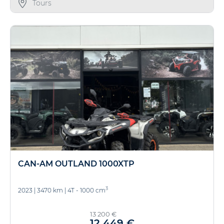
Tours
CAN-AM OUTLAND 1000XTP
3
2023
|
3470 km
|
4T - 1000 cm
13 200 €
12 449 €