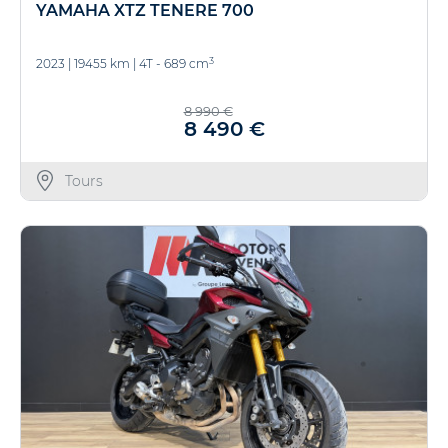
YAMAHA XTZ TENERE 700
3
2023
|
19455 km
|
4T - 689 cm
8 990 €
8 490 €
Tours