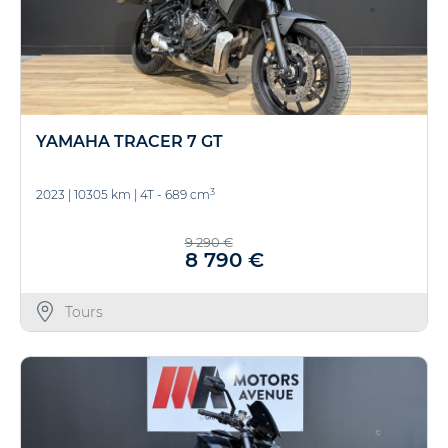
YAMAHA TRACER 7 GT
3
2023
|
10305 km
|
4T - 689 cm
9 290 €
8 790 €
Tours