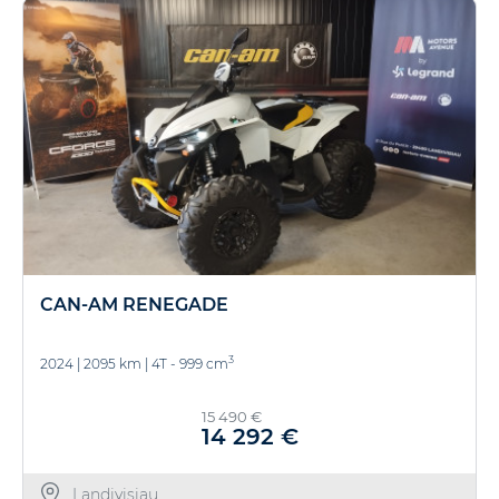
CAN-AM RENEGADE
3
2024
|
2095 km
|
4T - 999 cm
15 490 €
14 292 €
Landivisiau