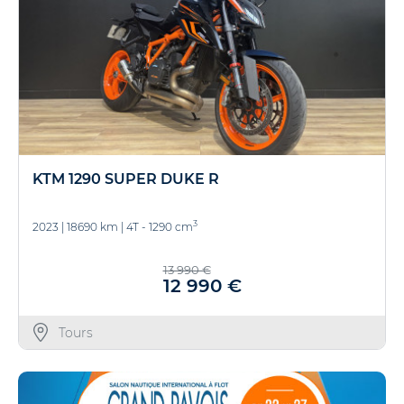
KTM 1290 SUPER DUKE R
3
2023
|
18690 km
|
4T - 1290 cm
13 990 €
12 990 €
Tours