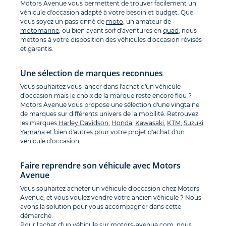
Motors Avenue vous permettent de trouver facilement un
véhicule d'occasion adapté à votre besoin et budget. Que
vous soyez un passionné de
moto
, un amateur de
motomarine
, ou bien ayant soif d'aventures en
quad
, nous
mettons à votre disposition des véhicules d'occasion révisés
et garantis.
Une sélection de marques reconnues
Vous souhaitez vous lancer dans l'achat d'un véhicule
d'occasion mais le choix de la marque reste encore flou ?
Motors Avenue vous propose une sélection d'une vingtaine
de marques sur différents univers de la mobilité. Retrouvez
les marques
Harley Davidson
,
Honda
,
Kawasaki
,
KTM
,
Suzuki
,
Yamaha
et bien d'autres pour votre projet d'achat d'un
véhicule d'occasion.
Faire reprendre son véhicule avec Motors
Avenue
Vous souhaitez acheter un véhicule d'occasion chez Motors
Avenue, et vous voulez vendre votre ancien véhicule ? Nous
avons la solution pour vous accompagner dans cette
démarche.
Pour l'achat d'un véhicule sur
motors-avenue.com
, nous