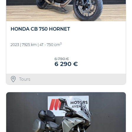
HONDA CB 750 HORNET
3
2023
|
7925 km
|
4T - 750 cm
6 790 €
6 290 €
Tours