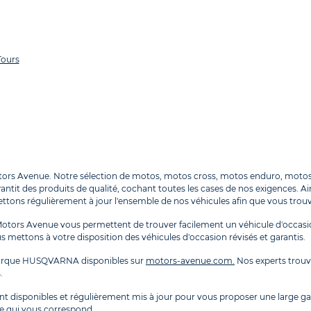
ours
tors Avenue. Notre sélection de motos, motos cross, motos enduro, mot
antit des produits de qualité, cochant toutes les cases de nos exigences. Ai
s régulièrement à jour l'ensemble de nos véhicules afin que vous trouvi
ors Avenue vous permettent de trouver facilement un véhicule d'occasio
s mettons à votre disposition des véhicules d'occasion révisés et garantis.
arque HUSQVARNA disponibles sur
motors-avenue.com.
Nos experts trouv
.
nt disponibles et régulièrement mis à jour pour vous proposer une large 
e qui vous correspond.