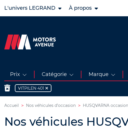
L'univers LEGRAND
À propos
Prix
Catégorie
Marque
VITPILEN 401
Accueil
Nos véhicules d’occasion
HUSQVARNA occasio
Nos véhicules HUSQV