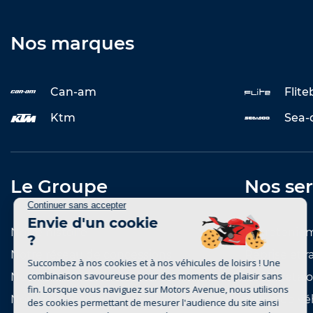
Nos marques
Can-am
Flit
Ktm
Sea-
Le Groupe
Nos ser
Notre histoire
Entretenir 
Notre réseau de concessions
Reprise et r
Notre réseau de marques
Notre catal
Nous rejoindre
Achat de vé