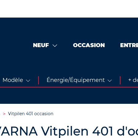
NEUF
OCCASION
ENTR
Modèle
Énergie/Équipement
+ de
n
Vitpilen 401 occasion
ARNA Vitpilen 401 d'o