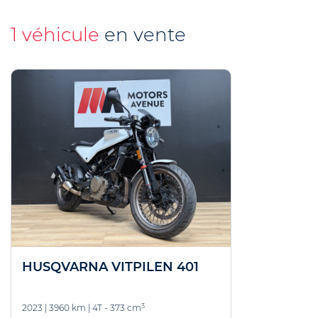
1 véhicule
en vente
HUSQVARNA VITPILEN 401
3
2023
|
3960 km
|
4T - 373 cm