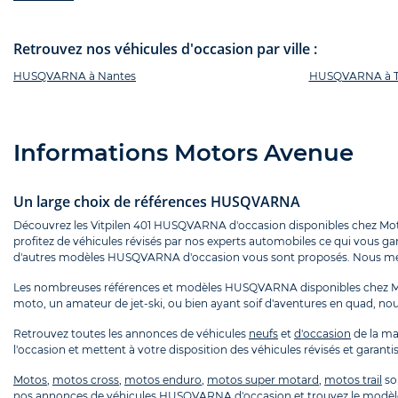
Retrouvez nos véhicules d'occasion par ville :
HUSQVARNA à Nantes
HUSQVARNA à T
Informations Motors Avenue
Un large choix de références HUSQVARNA
Découvrez les Vitpilen 401 HUSQVARNA d'occasion disponibles chez Mo
profitez de véhicules révisés par nos experts automobiles ce qui vous gar
d'autres modèles HUSQVARNA d'occasion vous sont proposés. Nous metton
Les nombreuses références et modèles HUSQVARNA disponibles chez Mot
moto, un amateur de jet-ski, ou bien ayant soif d'aventures en quad, nou
Retrouvez toutes les annonces de véhicules
neufs
et
d'occasion
de la m
l'occasion et mettent à votre disposition des véhicules révisés et garantis
Motos
,
motos cross
,
motos enduro
,
motos super motard
,
motos trail
so
nos annonces de véhicules HUSQVARNA d'occasion et trouvez le modèl