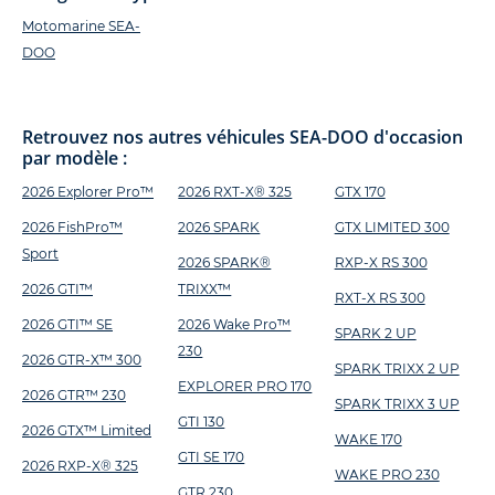
Motomarine SEA-
DOO
Retrouvez nos autres véhicules SEA-DOO d'occasion
par modèle :
2026 Explorer Pro™
2026 RXT-X® 325
GTX 170
2026 FishPro™
2026 SPARK
GTX LIMITED 300
Sport
2026 SPARK®
RXP-X RS 300
2026 GTI™
TRIXX™
RXT-X RS 300
2026 GTI™ SE
2026 Wake Pro™
SPARK 2 UP
230
2026 GTR-X™ 300
SPARK TRIXX 2 UP
EXPLORER PRO 170
2026 GTR™ 230
SPARK TRIXX 3 UP
GTI 130
2026 GTX™ Limited
WAKE 170
GTI SE 170
2026 RXP-X® 325
WAKE PRO 230
GTR 230