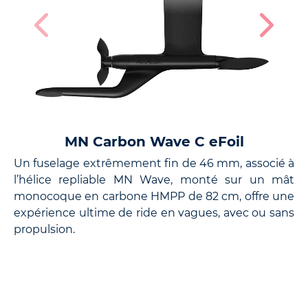
MN Carbon Wave C eFoil
Un fuselage extrêmement fin de 46 mm, associé à
La
l’hélice repliable MN Wave, monté sur un mât
co
monocoque en carbone HMPP de 82 cm, offre une
mâ
expérience ultime de ride en vagues, avec ou sans
sw
propulsion.
pl
au