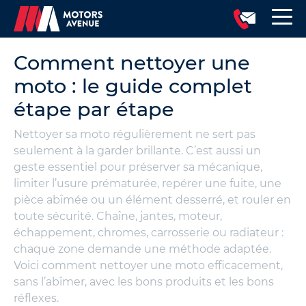
Comment nettoyer une
moto : le guide complet
étape par étape
Nettoyer sa moto régulièrement ne sert pas
seulement à la garder brillante. C’est aussi un
geste essentiel pour préserver sa mécanique,
limiter l’usure prématurée, repérer une fuite, une
pièce abîmée ou un élément desserré, et rouler en
toute sécurité. Chaîne, jantes, moteur,
échappement, chromes, carrosserie ou radiateur :
chaque zone demande une méthode adaptée.
Voici comment nettoyer une moto efficacement,
sans l’abîmer, avec les bons produits et les bons
réflexes.