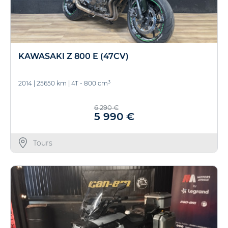
KAWASAKI Z 800 E (47CV)
3
2014
|
25650 km
|
4T - 800 cm
6 290 €
5 990 €
Tours