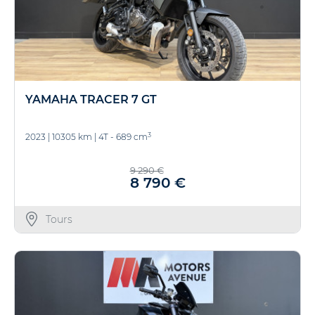
YAMAHA TRACER 7 GT
3
2023
|
10305 km
|
4T - 689 cm
9 290 €
8 790 €
Tours