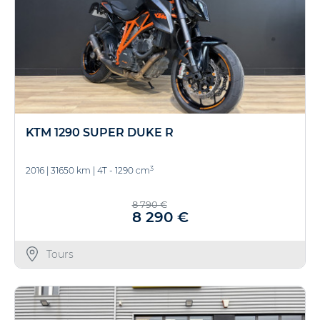
KTM 1290 SUPER DUKE R
3
2016
|
31650 km
|
4T - 1290 cm
8 790 €
8 290 €
Tours