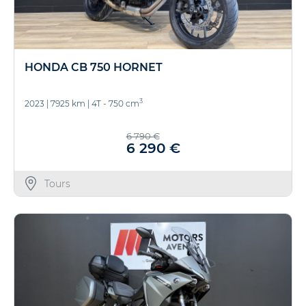
HONDA CB 750 HORNET
3
2023
|
7925 km
|
4T - 750 cm
6 790 €
6 290 €
Tours