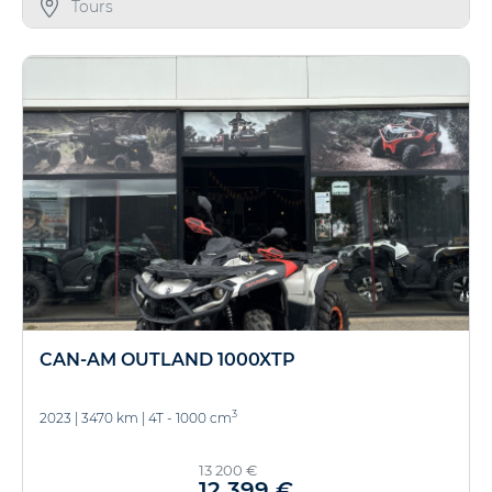
Tours
CAN-AM OUTLAND 1000XTP
3
2023
|
3470 km
|
4T - 1000 cm
13 200 €
12 399 €