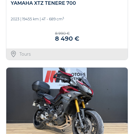
YAMAHA XTZ TENERE 700
3
2023
|
19455 km
|
4T - 689 cm
8 990 €
8 490 €
Tours