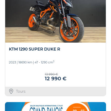
KTM 1290 SUPER DUKE R
3
2023
|
18690 km
|
4T - 1290 cm
13 990 €
12 990 €
Tours