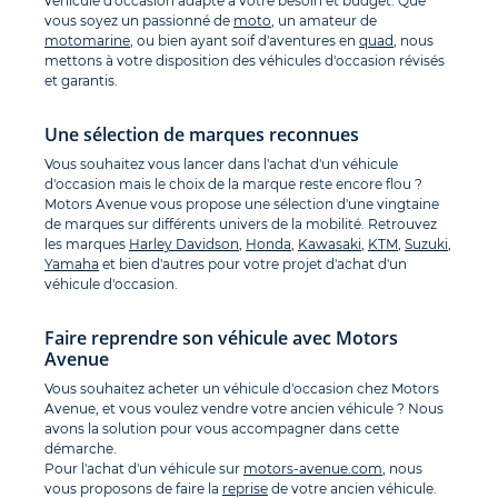
véhicule d'occasion adapté à votre besoin et budget. Que
vous soyez un passionné de
moto
, un amateur de
motomarine
, ou bien ayant soif d'aventures en
quad
, nous
mettons à votre disposition des véhicules d'occasion révisés
et garantis.
Une sélection de marques reconnues
Vous souhaitez vous lancer dans l'achat d'un véhicule
d'occasion mais le choix de la marque reste encore flou ?
Motors Avenue vous propose une sélection d'une vingtaine
de marques sur différents univers de la mobilité. Retrouvez
les marques
Harley Davidson
,
Honda
,
Kawasaki
,
KTM
,
Suzuki
,
Yamaha
et bien d'autres pour votre projet d'achat d'un
véhicule d'occasion.
Faire reprendre son véhicule avec Motors
Avenue
Vous souhaitez acheter un véhicule d'occasion chez Motors
Avenue, et vous voulez vendre votre ancien véhicule ? Nous
avons la solution pour vous accompagner dans cette
démarche.
Pour l'achat d'un véhicule sur
motors-avenue.com
, nous
vous proposons de faire la
reprise
de votre ancien véhicule.