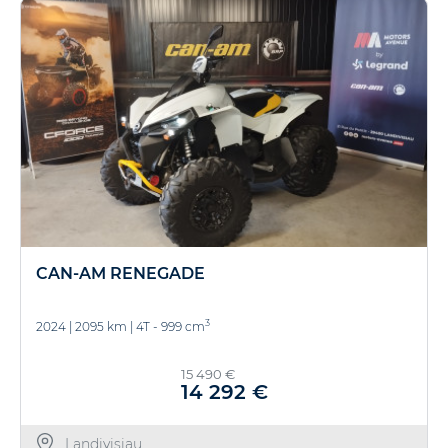
CAN-AM RENEGADE
3
2024
|
2095 km
|
4T - 999 cm
15 490 €
14 292 €
Landivisiau