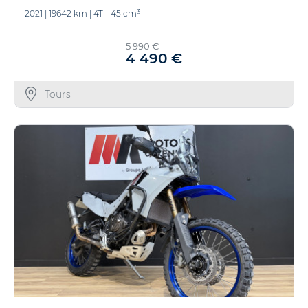
3
2021
|
19642 km
|
4T - 45 cm
5 990 €
4 490 €
Tours