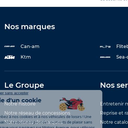
Nos marques
Can-am
Flit
Ktm
Sea-
Le Groupe
Nos ser
Notre histoire
Entretenir 
Notre réseau de concessions
Reprise et r
Notre réseau de marques
Notre catal