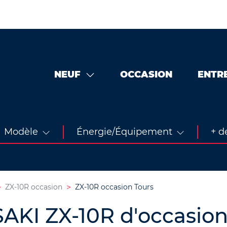
NEUF
OCCASION
ENTR
Modèle
Énergie/Équipement
+ de
ZX-10R occasion
ZX-10R occasion Tours
KI ZX-10R d'occasion