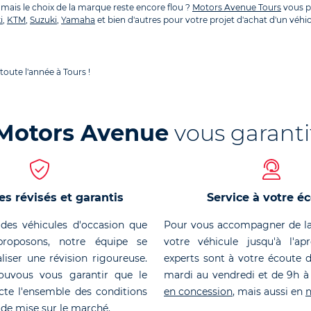
 mais le choix de la marque reste encore flou ?
Motors Avenue Tours
vous p
i
,
KTM
,
Suzuki
,
Yamaha
et bien d'autres pour votre projet d'achat d'un véhi
oute l'année à Tours !
Motors Avenue
vous garanti
es révisés et garantis
Service à votre é
des véhicules d'occasion que
Pour vous accompagner de la
roposons, notre équipe se
votre véhicule jusqu'à l'ap
liser une révision rigoureuse.
experts sont à votre écoute 
ouvous vous garantir que le
mardi au vendredi et de 9h à
cte l'ensemble des conditions
en concession
, mais aussi en
n
 de mise sur le marché.