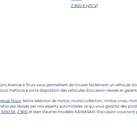
Z 800 E (47CV)
s Avenue à Tours vous permettent de trouver facilement un véhicule d'oc
ous mettons à votre disposition des véhicules d'occasion révisés et garanti
venue Tours
. Notre sélection de motos, motos collection, motos cross, m
icules révisés par nos experts automobiles ce qui vous garantit des produi
 1000 SX
,
Z 800
et bien d'autres modèles KAWASAKI d'occasion vous sont p