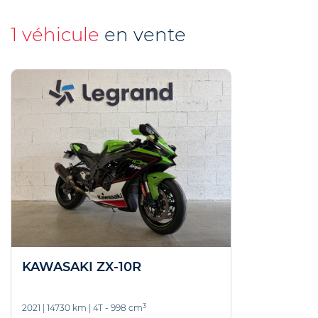
1 véhicule
en vente
KAWASAKI ZX-10R
3
2021
|
14730 km
|
4T - 998 cm