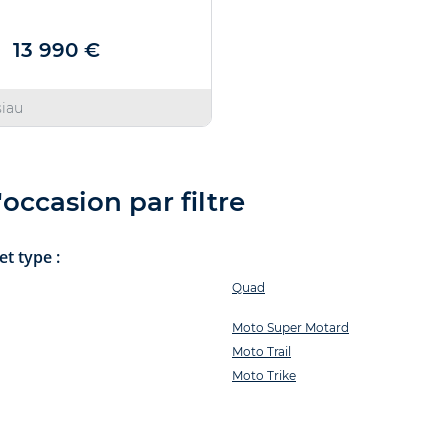
13 990 €
siau
ccasion par filtre
t type :
Quad
Moto Super Motard
Moto Trail
Moto Trike