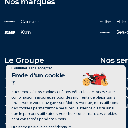
Nos marques
Can-am
Flit
Ktm
Sea-
Le Groupe
Nos ser
Notre histoire
Entretenir 
Notre réseau de concessions
Reprise et r
Notre réseau de marques
Notre catal
Nous rejoindre
Achat de vé
Actualités
Automobile