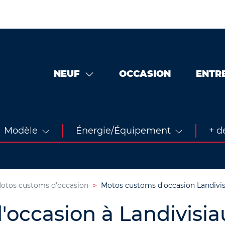
NEUF
OCCASION
ENTR
Modèle
Énergie/Équipement
+ de
otos customs d'occasion
Motos customs d'occasion Landivis
occasion à Landivisia