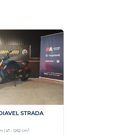
DIAVEL STRADA
3
km
|
4T - 1262 cm