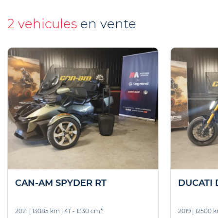
2 vehicules
en vente
CAN-AM SPYDER RT
DUCATI 
3
2021
|
13085 km
|
4T - 1330 cm
2019
|
12500 