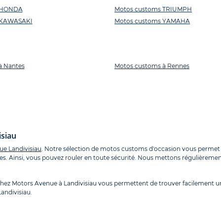
 HONDA
Motos customs TRIUMPH
 KAWASAKI
Motos customs YAMAHA
à Nantes
Motos customs à Rennes
isiau
e Landivisiau
. Notre sélection de motos customs d'occasion vous permet d
ces. Ainsi, vous pouvez rouler en toute sécurité. Nous mettons régulièremen
ez Motors Avenue à Landivisiau vous permettent de trouver facilement un
andivisiau.