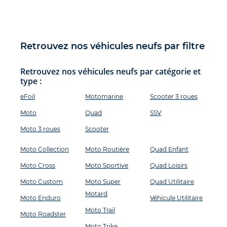
Retrouvez nos véhicules neufs par filtre
Retrouvez nos véhicules neufs par catégorie et
type :
eFoil
Motomarine
Scooter 3 roues
Moto
Quad
SSV
Moto 3 roues
Scooter
Moto Collection
Moto Routière
Quad Enfant
Moto Cross
Moto Sportive
Quad Loisirs
Moto Custom
Moto Super
Quad Utilitaire
Motard
Moto Enduro
Véhicule Utilitaire
Moto Trail
Moto Roadster
Moto Trike