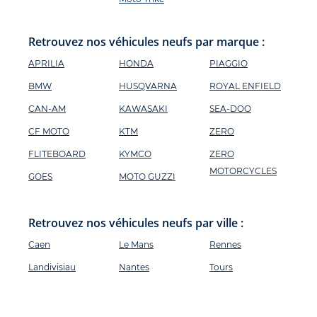
Retrouvez nos véhicules neufs par marque :
APRILIA
HONDA
PIAGGIO
BMW
HUSQVARNA
ROYAL ENFIELD
CAN-AM
KAWASAKI
SEA-DOO
CF MOTO
KTM
ZERO
FLITEBOARD
KYMCO
ZERO
MOTORCYCLES
GOES
MOTO GUZZI
Retrouvez nos véhicules neufs par ville :
Caen
Le Mans
Rennes
Landivisiau
Nantes
Tours