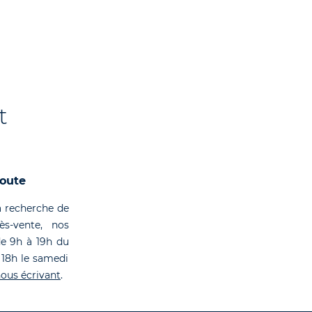
t
coute
 recherche de
rès-vente, nos
de 9h à 19h du
 18h le samedi
ous écrivant
.