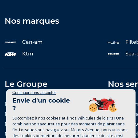
Nos marques
Can-am
Flit
Ktm
Sea-
Le Groupe
Nos ser
Notre histoire
Entretenir 
Notre réseau de concessions
Reprise et r
Notre réseau de marques
Notre catal
Nous rejoindre
Achat de vé